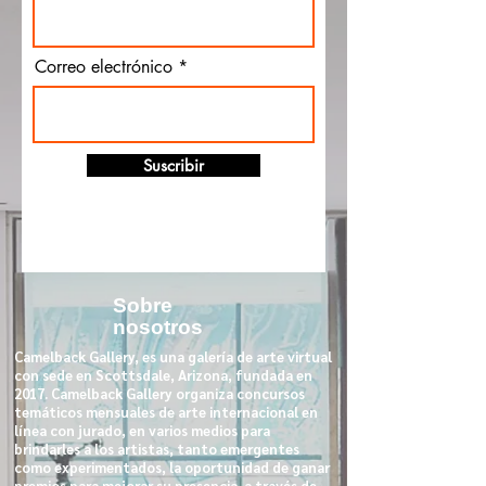
Correo electrónico
Suscribir
Sobre
nosotros
Camelback Gallery, es una galería de arte virtual
con sede en Scottsdale, Arizona, fundada en
2017. Camelback Gallery organiza concursos
temáticos mensuales de arte internacional en
línea con jurado, en varios medios para
brindarles a los artistas, tanto emergentes
como experimentados, la oportunidad de ganar
premios para mejorar su presencia. a través de