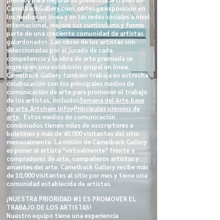
CamelbackGallery.com, obtenga exposición en
los medios en línea y en las redes sociales a nivel
internacional, mejore sus currículums y forme
parte de una creciente comunidad de artistas
galardonados. Las obras de los artistas son
seleccionadas por el jurado de cada
competencia y la obra de arte premiada se
ingresa en una exhibición grupal en línea.
Camelback Gallery también trabaja en estrecha
colaboración con los principales medios de
comunicación de arte para promover el trabajo
de los artistas, incluidos
Semana del Arte
,
base
de arte
,
Artchain.Info
y
Principales premios de
arte
. Estos medios de comunicación
combinados tienen miles de suscriptores a
boletines y más de 40.000 visitantes del sitio
mensualmente. La misión de Camelback Gallery
es poner al artista "virtualmente" frente a
compradores de arte, compañeros artistas y
amantes del arte. Camelback Gallery recibe más
de 10,000 visitantes al sitio por mes y tiene una
comunidad establecida de artistas.
¡NUESTRA PRIORIDAD #1 ES PROMOVER EL
TRABAJO DE LOS ARTISTAS!
Nuestro equipo tiene una experiencia