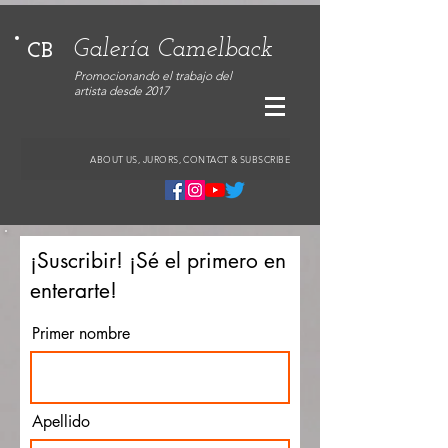
Galería Camelback
CB
Promocionando el trabajo del
artista desde 2017
ABOUT US, JURORS, CONTACT & SUBSCRIBE
¡Suscribir! ¡Sé el primero en
enterarte!
Primer nombre
Apellido