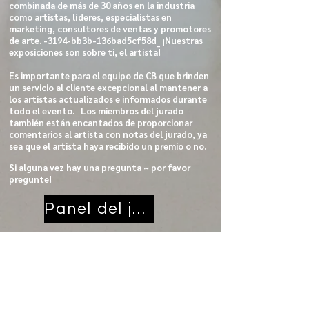
combinada de más de 30 años en la industria
como artistas, líderes, especialistas en
marketing, consultores de ventas y promotores
de arte. -3194-bb3b-136bad5cf58d_ ¡Nuestras
exposiciones son sobre ti, el artista!
Es importante para el equipo de CB que brinden
un servicio al cliente excepcional al mantener a
los artistas actualizados e informados durante
todo el evento. ​ Los miembros del jurado
también están encantados de proporcionar
comentarios al artista con notas del jurado, ya
sea que el artista haya recibido un premio o no.
Si alguna vez hay una pregunta ~ por favor
pregunte!
Panel del jurado
¿Preguntas? Mandanos un
mensaje.
Nombre