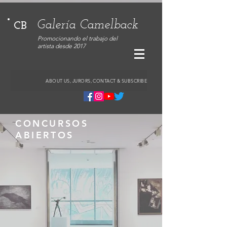
Galería Camelback
CB
Promocionando el trabajo del
artista desde 2017
ABOUT US, JURORS, CONTACT & SUBSCRIBE
CONCURSOS
ABIERTOS