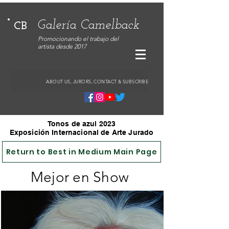
Galería Camelback
CB
Promocionando el trabajo del
artista desde 2017
ABOUT US, JURORS, CONTACT & SUBSCRIBE
Tonos de azul 2023
Exposición Internacional de Arte Jurado
Return to Best in Medium Main Page
Mejor en Show