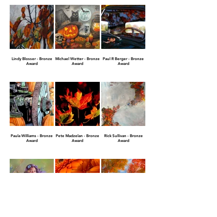
Lindy Blosser - Bronze
Michael Wetter - Bronze
Paul R Berger - Bronze
Award
Award
Award
Paula Williams - Bronze
Pete Madzelan - Bronze
Rick Sullivan - Bronze
Award
Award
Award
Saba Ambreen - Bronze
Shannon Taggart -
Venu Tummalapalli -