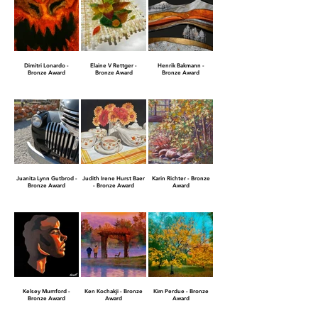
Dimitri Lonardo -
Elaine V Rettger -
Henrik Bakmann -
Bronze Award
Bronze Award
Bronze Award
Juanita Lynn Gutbrod -
Judith Irene Hurst Baer
Karin Richter - Bronze
Bronze Award
- Bronze Award
Award
Kelsey Mumford -
Ken Kochakji - Bronze
Kim Perdue - Bronze
Bronze Award
Award
Award