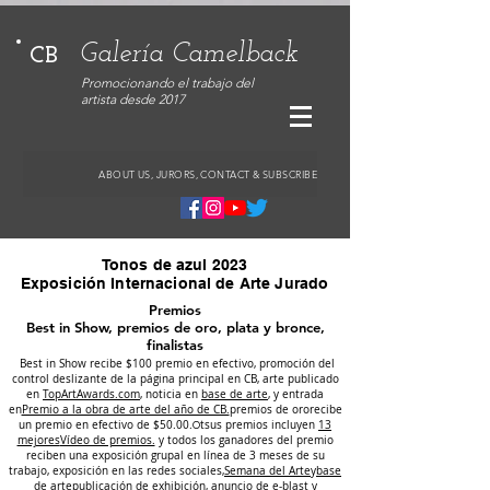
Galería Camelback
CB
Promocionando el trabajo del
artista desde 2017
ABOUT US, JURORS, CONTACT & SUBSCRIBE
Tonos de azul 2023
Exposición Internacional de Arte Jurado
Premios
Best in Show, premios de oro, plata y bronce,
finalistas
Best in Show recibe $10
0 premio en efectivo, promoción del
control deslizante de la página principal en CB, arte publicado
en
TopArtAwards.com
, noticia en
base de arte
, y entrada
en
Premio a la obra de arte del año de CB.
premios de oro
recibe
un premio en efectivo de $50.00.
t
sus premios incluyen
13
O
mejores
Vídeo de premios.
y todos los ganadores del premio
reciben una exposición grupal en línea de 3 meses de su
trabajo, exposición en las redes sociales,
Semana del Arte
y
base
de arte
publicación de exhibición, anuncio de e-blast y