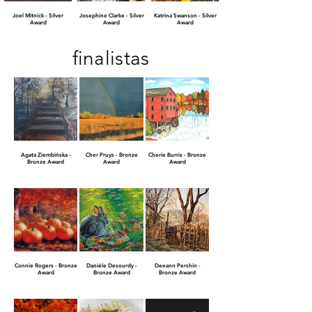
Joel Mitnick - Silver
Josephine Clarke - Silver
Katrina Swanson - Silver
Award
Award
Award
finalistas
Agata Ziembińska -
Cher Pruys - Bronze
Cherie Burris - Bronze
Bronze Award
Award
Award
Connie Rogers - Bronze
Daniėle Desourdy -
Deeann Pershin -
Award
Bronze Award
Bronze Award