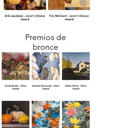
Erik Jacobson - Juror's Choice
Tim McCourt - Juror's Choice
Award
Award
Premios de
bronce
Cindy Ruskin - Silver
Daniėle Desourdy - Silver
Edwin Weitz - Silver
Award
Award
Award