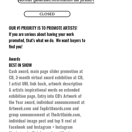
Normas generales/Información del jurado/Copyright
CLOSED
OUR #1 PRIORITY IS TO PROMOTE ARTISTS!
If you are serious about having your work
promoted, that's what we do. We want buyers to
find you!
Awards
BEST IN SHOW
Cash award, main page slider promotion at
CB, 3-month virtual award exhibition at CB,
1 artist URL link back, artwork description
& artists inspirational words on extended
exhibition page, Entry into CB's Artwork of
the Year award, individual announcement at
Artweek.com and TopArtAwards.com and
group announcement at TheArtGuide.com,
individual image post and top 9 reel at
Facebook and Instagram + Instagram