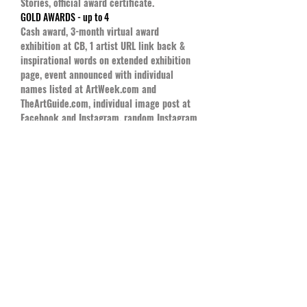
Stories, official award certificate.
GOLD AWARDS - up to 4
Cash award, 3-month virtual award
exhibition at CB, 1 artist URL link back &
inspirational words on extended exhibition
page, event announced with individual
names listed at ArtWeek.com and
TheArtGuide.com, individual image post at
Facebook and Instagram, random Instagram
boosts, official award certificate.
SILVER AWARDS - up to 8
3-month virtual award exhibition at CB, 1
artist URL link back, artwork description &
inspirational words on extended exhibition
page, event announced with individual
names listed at ArtWeek.com and
TheArtGuide.com, Silver group image post
at Facebook and Instagram, official award
certificate.
BRONZE AWARDS
3-month virtual award exhibition, 1 artist
URL link back & artwork description on