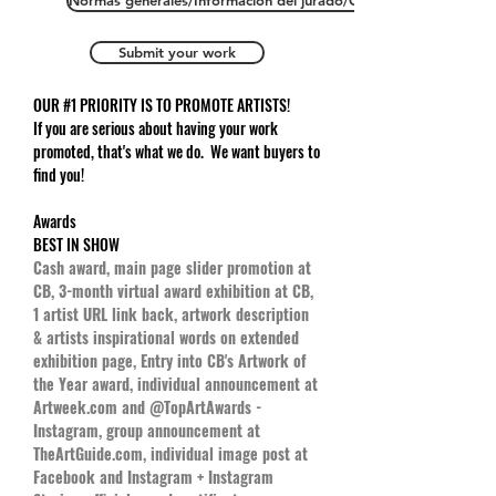
Normas generales/Información del jurado/Copyright
Submit your work
OUR #1 PRIORITY IS TO PROMOTE ARTISTS!
If you are serious about having your work
promoted, that's what we do. We want buyers to
find you!
Awards
BEST IN SHOW
Cash award, main page slider promotion at
CB, 3-month virtual award exhibition at CB,
1 artist URL link back, artwork description
& artists inspirational words on extended
exhibition page, Entry into CB's Artwork of
the Year award, individual announcement at
Artweek.com and @TopArtAwards -
Instagram, group announcement at
TheArtGuide.com, individual image post at
Facebook and Instagram + Instagram